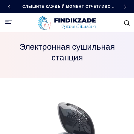
ДНЫЕ
СЛЫШИТЕ КАЖДЫЙ МОМЕНТ ОТЧЕТЛИВО,
ВЫС
БУДЬТЕ ВО ВСЕОРУЖИИ С ПОМОЩЬЮ
ТЕХНОЛОГИЙ!
Электронная сушильная
станция