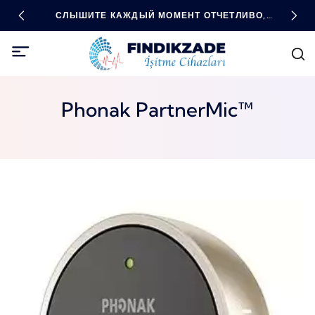
ДНЫЕ
СЛЫШИТЕ КАЖДЫЙ МОМЕНТ ОТЧЕТЛИВО,
ВЫС
БУДЬТЕ ВО ВСЕОРУЖИИ С ПОМОЩЬЮ
ТЕХНОЛОГИЙ!
Phonak PartnerMic™