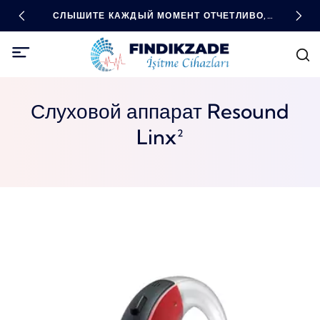
ДНЫЕ
СЛЫШИТЕ КАЖДЫЙ МОМЕНТ ОТЧЕТЛИВО,
ВЫС
БУДЬТЕ ВО ВСЕОРУЖИИ С ПОМОЩЬЮ
ТЕХНОЛОГИЙ!
Слуховой аппарат Resound
Linx²