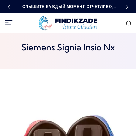
ДНЫЕ
СЛЫШИТЕ КАЖДЫЙ МОМЕНТ ОТЧЕТЛИВО,
ВЫС
БУДЬТЕ ВО ВСЕОРУЖИИ С ПОМОЩЬЮ
ТЕХНОЛОГИЙ!
Siemens Signia Insio Nx