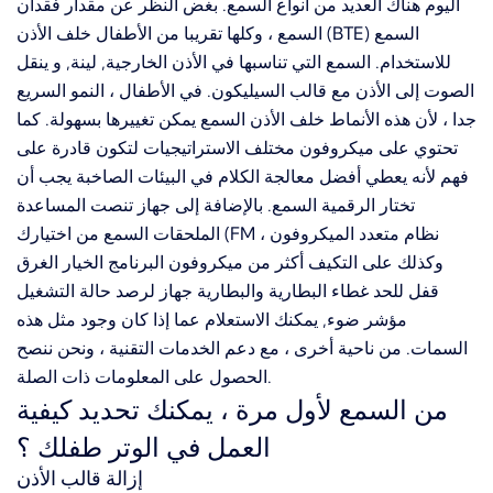
اليوم هناك العديد من أنواع السمع. بغض النظر عن مقدار فقدان
السمع ، وكلها تقريبا من الأطفال خلف الأذن (BTE) السمع
للاستخدام. السمع التي تناسبها في الأذن الخارجية, لينة, و ينقل
الصوت إلى الأذن مع قالب السيليكون. في الأطفال ، النمو السريع
جدا ، لأن هذه الأنماط خلف الأذن السمع يمكن تغييرها بسهولة. كما
تحتوي على ميكروفون مختلف الاستراتيجيات لتكون قادرة على
فهم لأنه يعطي أفضل معالجة الكلام في البيئات الصاخبة يجب أن
تختار الرقمية السمع. بالإضافة إلى جهاز تنصت المساعدة
الملحقات السمع من اختيارك (FM نظام متعدد الميكروفون ،
وكذلك على التكيف أكثر من ميكروفون البرنامج الخيار الغرق
قفل للحد غطاء البطارية والبطارية جهاز لرصد حالة التشغيل
مؤشر ضوء, يمكنك الاستعلام عما إذا كان وجود مثل هذه
السمات. من ناحية أخرى ، مع دعم الخدمات التقنية ، ونحن ننصح
الحصول على المعلومات ذات الصلة.
من السمع لأول مرة ، يمكنك تحديد كيفية
العمل في الوتر طفلك ؟
إزالة قالب الأذن