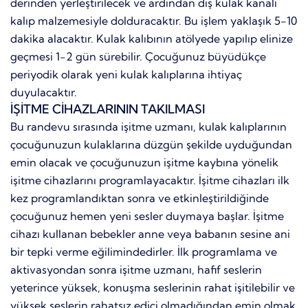
derinden yerleştirilecek ve ardından dış kulak kanalı
kalıp malzemesiyle dolduracaktır. Bu işlem yaklaşık 5-10
dakika alacaktır. Kulak kalıbının atölyede yapılıp elinize
geçmesi 1-2 gün sürebilir. Çocuğunuz büyüdükçe
periyodik olarak yeni kulak kalıplarına ihtiyaç
duyulacaktır.
İŞİTME CİHAZLARININ TAKILMASI
Bu randevu sırasında işitme uzmanı, kulak kalıplarının
çocuğunuzun kulaklarına düzgün şekilde uyduğundan
emin olacak ve çocuğunuzun işitme kaybına yönelik
işitme cihazlarını programlayacaktır. İşitme cihazları ilk
kez programlandıktan sonra ve etkinleştirildiğinde
çocuğunuz hemen yeni sesler duymaya başlar. İşitme
cihazı kullanan bebekler anne veya babanın sesine ani
bir tepki verme eğilimindedirler. İlk programlama ve
aktivasyondan sonra işitme uzmanı, hafif seslerin
yeterince yüksek, konuşma seslerinin rahat işitilebilir ve
yüksek seslerin rahatsız edici olmadığından emin olmak