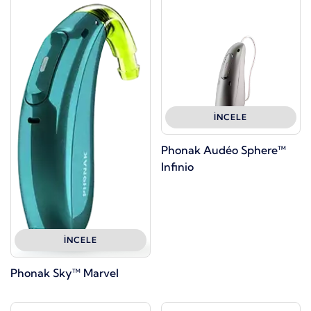
İNCELE
Phonak Audéo Sphere™
Infinio
İNCELE
Phonak Sky™ Marvel