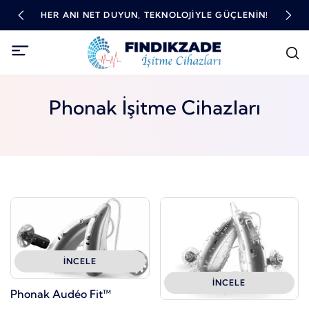
TME
HER ANI NET DUYUN, TEKNOLOJIYLE GÜÇLENIN!
YÜ
Phonak İşitme Cihazları
İNCELE
İNCELE
Phonak Audéo Fit™