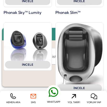
İNCELE
İNCELE
Phonak Sky™ Lumity
Phonak Slim™
×
Merhaba, bilgi almak istiyorum.
İNCELE
Phonak Virto™ Infinio
İNCELE
Phonak Virto™ P-Titanium
WHATSAPP
HEMEN ARA
SMS
YOL TARIFI
YORUM YAP