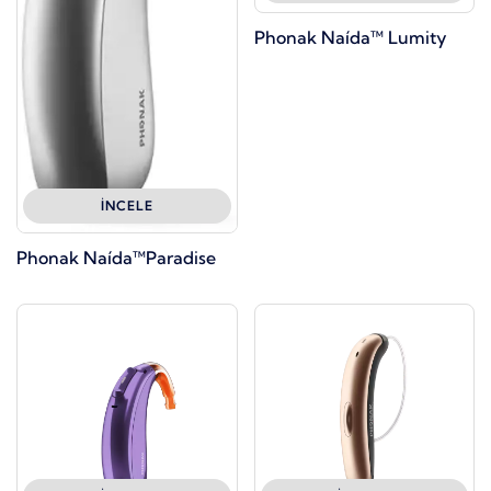
Phonak Naída™ Lumity
İNCELE
Phonak Naída™Paradise