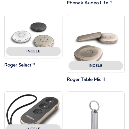
Phonak Audéo Life™
İNCELE
Roger Select™
İNCELE
Roger Table Mic II
İNCELE