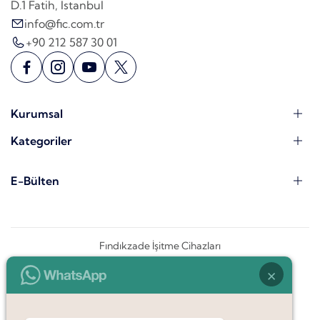
D.1 Fatih, İstanbul
info@fic.com.tr
+90 212 587 30 01
Kurumsal
Kategoriler
E-Bülten
Fındıkzade İşitme Cihazları
×