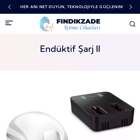
TME
HER ANI NET DUYUN, TEKNOLOJIYLE GÜÇLENIN!
YÜ
Endüktif Şarj II