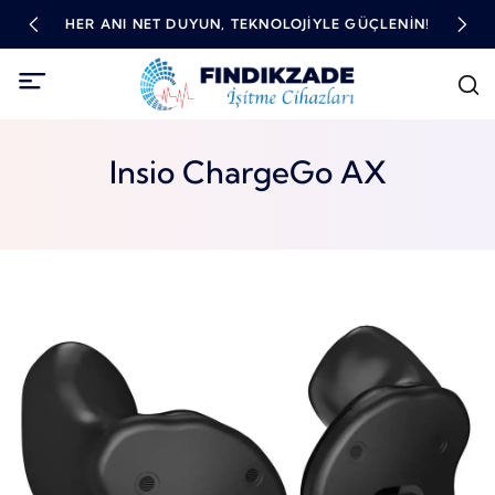
TME
HER ANI NET DUYUN, TEKNOLOJIYLE GÜÇLENIN!
YÜ
Insio ChargeGo AX