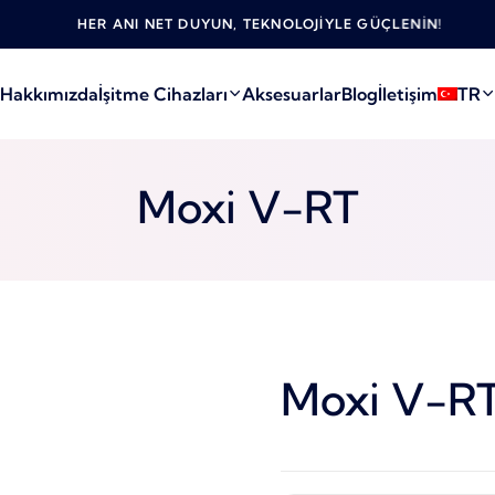
HER ANI NET DUYUN, TEKNOLOJIYLE GÜÇLENIN!
Hakkımızda
İşitme Cihazları
Aksesuarlar
Blog
İletişim
TR
Moxi V-RT
Moxi V-R