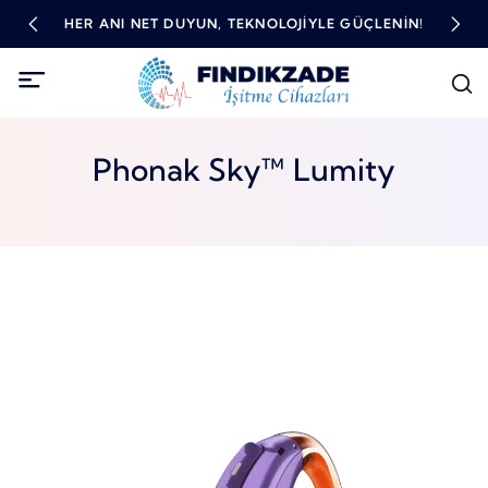
TME
HER ANI NET DUYUN, TEKNOLOJIYLE GÜÇLENIN!
YÜ
Phonak Sky™ Lumity