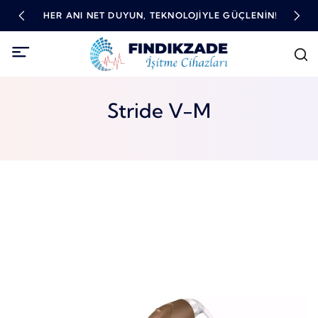
TME
HER ANI NET DUYUN, TEKNOLOJIYLE GÜÇLENIN!
YÜ
Stride V-M