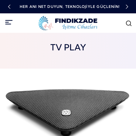
TME
HER ANI NET DUYUN, TEKNOLOJIYLE GÜÇLENIN!
YÜ
TV PLAY