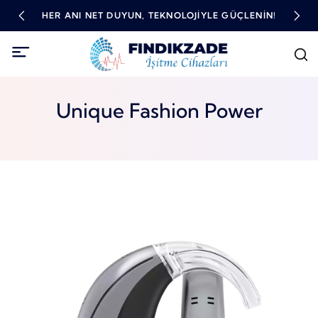
TME
HER ANI NET DUYUN, TEKNOLOJIYLE GÜÇLENIN!
YÜ
Unique Fashion Power