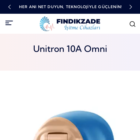
TME
HER ANI NET DUYUN, TEKNOLOJIYLE GÜÇLENIN!
YÜ
Unitron 10A Omni