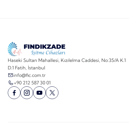
Haseki Sultan Mahallesi, Kızılelma Caddesi, No:35/A K.1
D.1 Fatih, İstanbul
info@fic.com.tr
+90 212 587 30 01