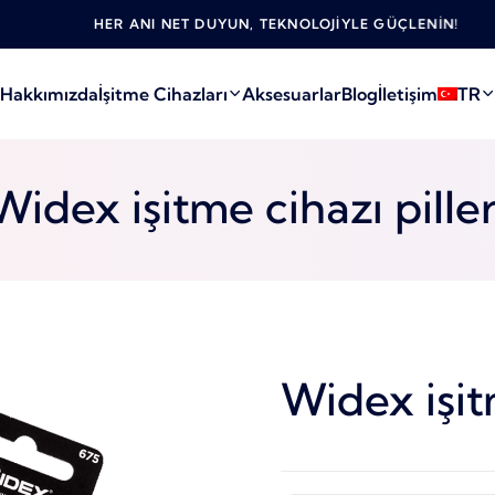
HER ANI NET DUYUN, TEKNOLOJIYLE GÜÇLENIN!
Hakkımızda
İşitme Cihazları
Aksesuarlar
Blog
İletişim
TR
Widex işitme cihazı piller
Widex işitm