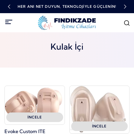
TME
HER ANI NET DUYUN, TEKNOLOJIYLE GÜÇLENIN!
YÜ
Kulak İçi
İNCELE
İNCELE
Evoke Custom ITE