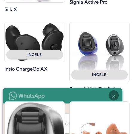
Signia Active Pro
Silk X
İNCELE
Insio ChargeGo AX
İNCELE
Phonak Virto™ Infinio
×
Merhaba, bilgi almak istiyorum.