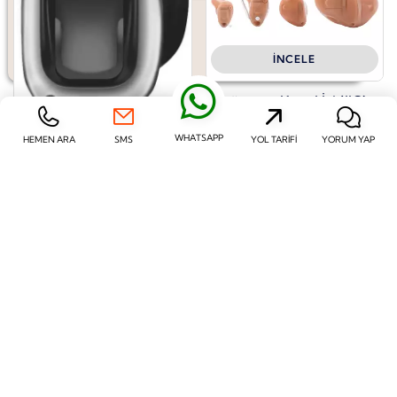
İNCELE
Görünmez Kanal İçi (IIC)
WHATSAPP
HEMEN ARA
SMS
YOL TARIFI
YORUM YAP
İNCELE
Phonak Virto™ P-Titanium
Haseki Sultan Mahallesi, Kızılelma Caddesi, No:35/A K.1
D.1 Fatih, İstanbul
info@fic.com.tr